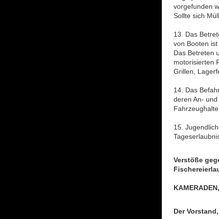
vorgefunden wu
Sollte sich Mül
13. Das Betret
von Booten is
Das Betreten 
motorisierten 
Grillen, Lagerf
14. Das Befahr
deren An- und 
Fahrzeughalter
15. Jugendlich
Tageserlaubni
Verstöße geg
Fischereierla
KAMERADEN,
Der Vorstand