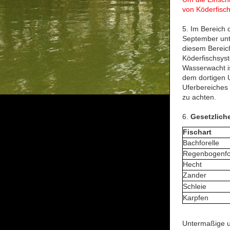
von Köderfisc
5. Im Bereich 
September unte
diesem Bereich
Köderfischsys
Wasserwacht is
dem dortigen U
Uferbereiches 
zu achten.
6.
Gesetzlich
Fischart
Bachforelle
Regenbogenfo
Hecht
Zander
Schleie
Karpfen
Untermaßige u