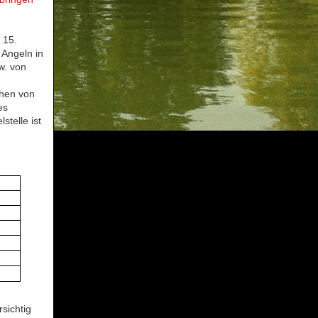
 15.
 Angeln in
w. von
chen von
es
telle ist
sichtig