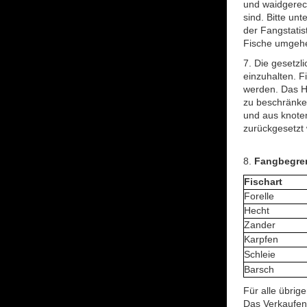
und waidgerech
sind. Bitte un
der Fangstatis
Fische umgehe
7. Die gesetz
einzuhalten. F
werden. Das H
zu beschränke
und aus knoten
zurückgesetzt
8.
Fangbegre
Fischart
Forelle
Hecht
Zander
Karpfen
Schleie
Barsch
Für alle übrig
Das Verkaufen