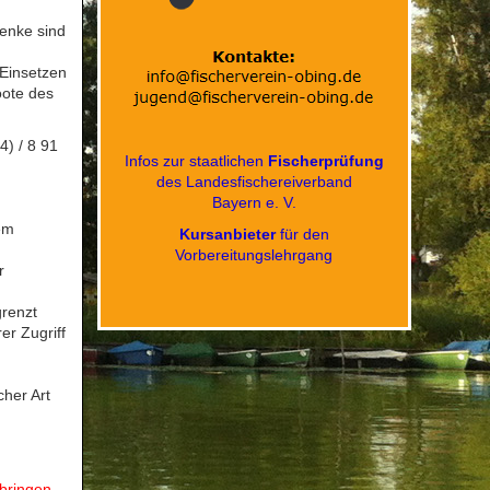
senke sind
 Einsetzen
oote des
4) / 8 91
Infos zur staatlichen
Fischerprüfung
des Landesfischereiverband
Bayern e. V.
em
Kursanbieter
für den
Vorbereitungslehrgang
r
grenzt
er Zugriff
cher Art
tbringen