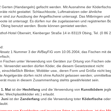
 2 Gerten (Handangeln) gefischt werden. Mit Ausnahme der Köderfisch
äte nicht gestattet. Schlauchboote, Luftmatratzen oder ähnliche
 sind zur Ausübung der Angelfischerei untersagt. Das Mitbringen und
oote ist untersagt. Es dürfen nur die zugelassenen und registrierten B
s Obing benutzt werden. Boote können gemietet werden.
thof-Hotel Oberwirt, Kienberger Straße 14 in 83119 Obing, Tel. (0 86 2
nd:
 Absatz 1 Nummer 3 der AVBayFiG vom 10.05.2004, das Fischen mit d
rfisch;
on Fischen unter Verwendung von Geräten zur Ortung von Fischen ode
n. Verwendet werden dürfen Köder, die diesem Gesetzestext nicht
 einschließlich Blinker, Wobbler usw., deren Form und Größe nicht be
te Angelgeräte dürfen nicht ohne Aufsicht gelassen werden; unmittelbar
gerät muss in diesem Zusammenhang stehts gewährleistet sein.
m
1. Mai
ist der
Hechtfang
und die Verwendung von
Kunstködern
jegli
er, Weichplastikköder etc.) erlaubt.
. Juni
ist der
Zanderfang
und die Verwendung toter
Köderfische
oder
laubt.
eppung von Krankheiten und invasiven Arten zu verhindern, ist das Mi