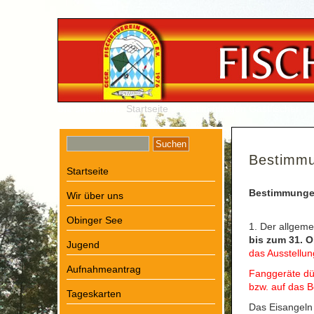
Sie sind hier:
Startseite
> Bestimmungen Gastfischer
Bestimmu
Startseite
Bestimmungen
Wir über uns
Obinger See
1. Der allgeme
bis zum 31. 
Jugend
das Ausstellu
Aufnahmeantrag
Fanggeräte dü
bzw. auf das 
Tageskarten
Das Eisangeln 