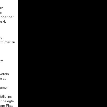
die
in
 oder per
e 4,
nd
rrtümer zu
ne
verein
n zu
räumen.
älle ins
r belegte
s am Platz