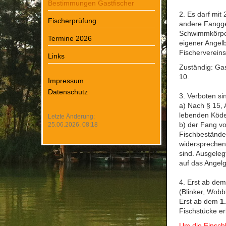
Bestimmungen Gastfischer
2. Es darf mit
Fischerprüfung
andere Fangger
Schwimmkörper
Termine 2026
eigener Angelb
Fischerverein
Links
Zuständig: Gas
10.
Impressum
Datenschutz
3. Verboten si
a) Nach § 15,
lebenden Köde
Letzte Änderung:
b) der Fang v
25.06.2026, 08:18
Fischbestände
widersprechen,
sind. Ausgeleg
auf das Angel
4. Erst ab de
(Blinker, Wobbl
Erst ab dem
1
Fischstücke er
Um die Einschl