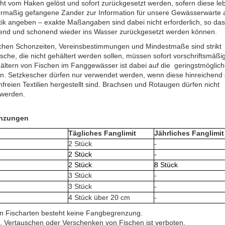
t vom Haken gelöst und sofort zurückgesetzt werden, sofern diese le
termaßig gefangene Zander zur Information für unsere Gewässerwarte 
tik angeben – exakte Maßangaben sind dabei nicht erforderlich, so das
nd und schonend wieder ins Wasser zurückgesetzt werden können.
lichen Schonzeiten, Vereinsbestimmungen und Mindestmaße sind strikt
ische, die nicht gehältert werden sollen, müssen sofort vorschriftsmäßig
ältern von Fischen im Fanggewässer ist dabei auf die geringstmöglic
n. Setzkescher dürfen nur verwendet werden, wenn diese hinreichend
freien Textilien hergestellt sind. Brachsen und Rotaugen dürfen nicht
 werden.
nzungen
Tägliches Fanglimit
Jährliches Fanglimit
2 Stück
-
2 Stück
-
2 Stück
8 Stück
3 Stück
-
3 Stück
-
4 Stück über 20 cm
-
en Fischarten besteht keine Fangbegrenzung.
, Vertauschen oder Verschenken von Fischen ist verboten.