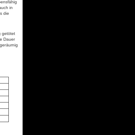
bensfähig
auch in
s die
 getötet
he Dauer
 geräumig