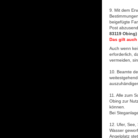
9. Mit dem Erw
Bestimmungen 
beigefügte Fa
Post abzusen
83119 Obing) 
Das gilt auch
Auch wenn kei
erforderlich,
vermeiden, si
10. Beamte der
weitestgehend
auszuhändige
11. Alle zum S
Obing zur Nut
können.
Bei Steganlage
12. Ufer, See,
Wasser geworfe
Angelplatz ste