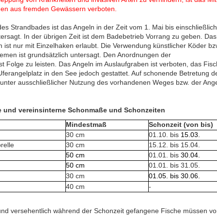
hen aus fremden Gewässern verboten.
des Strandbades ist das Angeln in der Zeit vom 1. Mai bis einschließlich
rsagt. In der übrigen Zeit ist dem Badebetrieb Vorrang zu geben. Das
 ist nur mit Einzelhaken erlaubt. Die Verwendung künstlicher Köder bz
temen ist grundsätzlich untersagt. Den Anordnungen der
t Folge zu leisten. Das Angeln im Auslaufgraben ist verboten, das Fis
ferangelplatz in den See jedoch gestattet. Auf schonende Betretung d
unter ausschließlicher Nutzung des vorhandenen Weges bzw. der Angels
e und vereinsinterne Schonmaße und Schonzeiten
Mindestmaß
Schonzeit (von bis)
30 cm
01.10. bis
15.03.
relle
30 cm
15.12. bis 15.04.
50 cm
01.01. bis
30.04.
50 cm
01.01. bis 31.05.
30 cm
01.05. bis 30.06.
40 cm
-
nd versehentlich während der Schonzeit gefangene Fische müssen vor