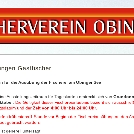
ngen Gastfischer
 für die Ausübung der Fischerei am Obinger See
ine Ausstellungszeitraum für Tageskarten erstreckt sich von
Gründonn
Oktober
.
Die Gültigkeit dieser Fischereierlaubnis bezieht sich ausschließ
ngsdatum und der
Zeit von 4:00 Uhr bis 24:00 Uhr
.
rfen frühestens 1 Stunde vor Beginn der Fischereiausübung an den An
Boot gebracht werden.
ist generell untersagt.