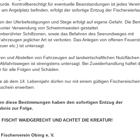
rde. Kontrollberechtigt für eventuelle Beanstandungen ist jedes Verein
l am Angelplatz befinden, erfolgt der sofortige Entzug der Fischereierla
en der Uferbefestigungen und Stege erfolgt auf eigene Gefahr. Die Be
t unter Verwendung von Schwimmwesten gestattet.
unberührter Schilfzonen, sowie das Befahren des Seerundweges mit
Fahrzeugen jeglicher Art ist verboten. Das Anlegen von offenen Feuerste
euer etc.) ist untersagt.
en und Abstellen von Fahrzeugen auf landwirtschaftlichen Nutzflächen
Abfahrtswegen ist strengstens untersagt. Bei Zuwiderhandlung haftet 
 für alle Folgen und Schäden.
e ab dem 14. Lebensjahr dürfen nur mit einem gültigen Fischereischei
sschein erwerben.
en diese Bestimmungen haben den sofortigen Entzug der
ubnis zur Folge.
 FISCHT WAIDGERECHT UND ACHTET DIE KREATUR!
, Fischerverein Obing e. V.