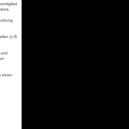
smitglied.
ubnis.
nutzung
llen (z.B.
 und
der
n einen