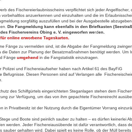
erb des Fischereierlaubnisscheins verpflichtet sich jeder Angelfischer, 
vorbehaltlos anzuerkennen und einzuhalten und die im Erlaubnissche
ngmeldung sorgfältig auszufüllen und bei der Ausgabestelle abzugeben
den.
Die Fangmeldung kann ebenfalls in den Briefkasten (Seestraß
des Fischervereins Obing e. V. eingeworfen we
rd
en.
 für online erworbene Tageskarten.
ne Fänge zu vermelden sind, ist die Abgabe der Fangmeldung zwinge
 da die Daten zur Planung der Besatzmaßnahmen benötigt werden. Um I
nd Fänge
umgehend
in die Fangstatistik einzutragen.
 Polizei und Fischereiaufseher haben nach Artikel 61 des BayFiG
e Befugnisse. Diesen Personen sind auf Verlangen alle Fischereischei
n.
chutz des Schilfgürtels eingerichteten Steganlagen stehen dem Fischer
zung zur Verfügung, um das von ihm gepachtete Fischereirecht ausübe
n in Privatbesitz ist der Nutzung durch die Eigentümer Vorrang einzu
 Stege und Boote sind peinlich sauber zu halten – es dürfen keinerlei Abf
n werden. Jeder Fischereiausübende ist dafür verantwortlich, dass de
ts sauber gehalten wird. Dabei spielt es keine Rolle, ob der Müll bereit