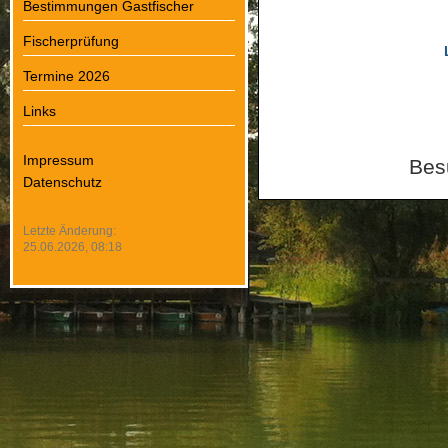
Bestimmungen Gastfischer
Fischerprüfung
Termine 2026
Links
Impressum
Besu
Datenschutz
Letzte Änderung:
25.06.2026, 08:18